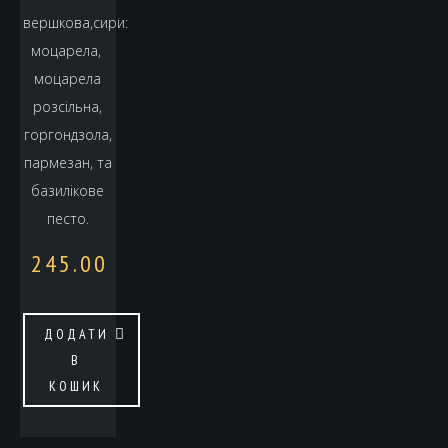
вершкова,сири:
моцарела,
моцарела
розсільна,
горгондзола,
пармезан, та
базилікове
песто.
245.00
ДОДАТИ
В
КОШИК