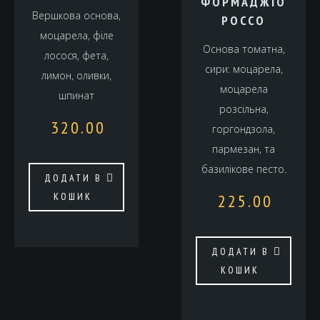
ФОРМАДЖІО
Вершкова основа,
РОССО
моцарела, філе
Основа томатна,
лосося, фета,
сири: моцарела,
лимон, оливки,
моцарела
шпинат
розсільна,
320.00
горгондзола,
пармезан, та
базилікове песто.
ДОДАТИ В
КОШИК
225.00
ДОДАТИ В
КОШИК