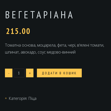
ВЕГЕТАРІАНА
215.00
Томатна основа, моцарела, фета, чері, в’ялені томати,
шпинат, авокадо, соус медово-винний
Вегетаріана
-
+
ДОДАТИ В КОШИК
кількість
Категорія:
Піца