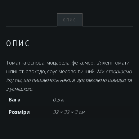
ОПИС
ОПИС
Томатна основа, моцарела, фета, чері, в’ялені томати,
шпинат, авокадо, соус медово-винний.
Ми створюємо
їжу так, що пишаємось нею, а доставляємо швидко та
з усмішкою.
Вага
0.5 кг
Розміри
32 × 32 × 3 см