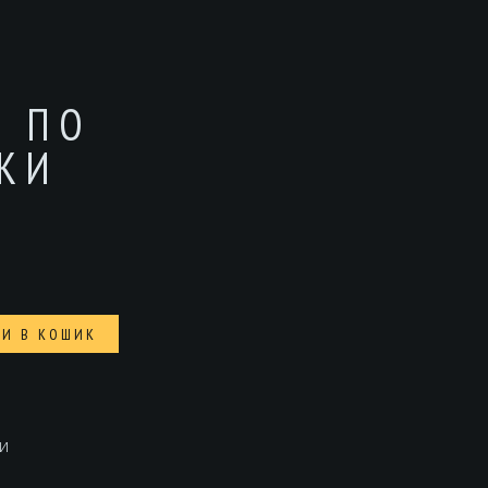
І ПО
КИ
И В КОШИК
и