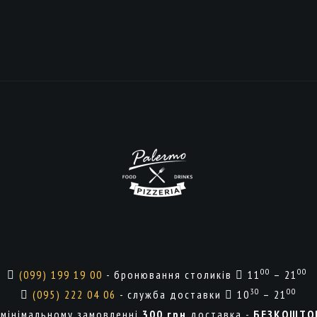
00
00
(099) 199 19 00
- бронювання столиків
11
– 21
30
00
(095) 222 04 06
- служба доставки
10
– 21
 мінімальному замовленні
300 грн
доставка -
БЕЗКОШТО