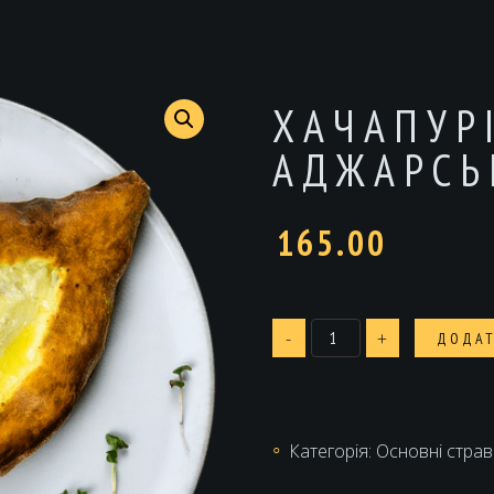
ХАЧАПУР
АДЖАРСЬ
165.00
Хачапурі
-
+
ДОДАТ
по
Аджарськи
кількість
Категорія:
Основні страв