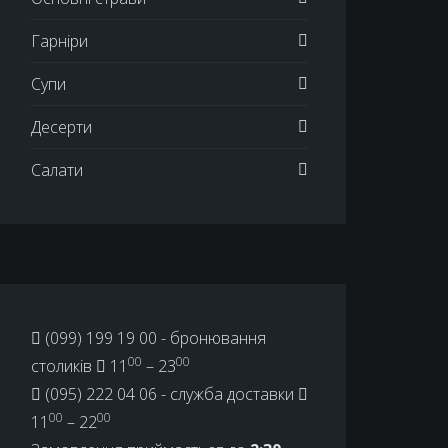
Гарніри
Супи
Десерти
Салати
(099) 199 19 00
- бронювання
00
00
столиків
11
– 23
(095) 222 04 06
- служба доставки
00
00
11
– 22